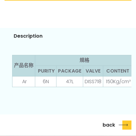
Description
规格
产品名称
PURITY
PACKAGE
VALVE
CONTENT
Ar
6N
47L
DISS718
150Kg/cm²
back