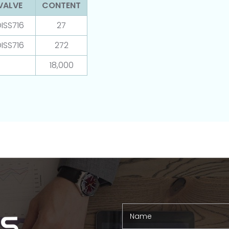
VALVE
CONTENT
ISS716
27
ISS716
272
18,000
Name