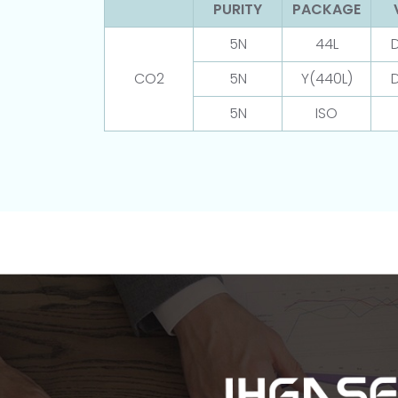
PURITY
PACKAGE
5N
44L
D
CO2
5N
Y(440L)
D
5N
ISO