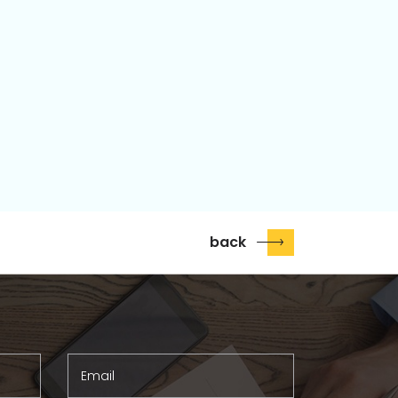
back
Email