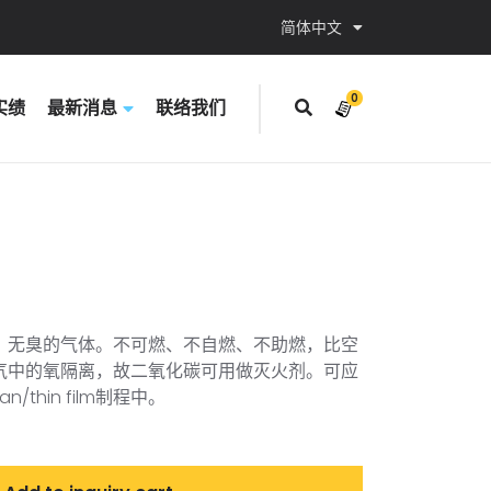
简体中文
0
实绩
最新消息
联络我们
items
、无臭的气体。不可燃、不自燃、不助燃，比空
气中的氧隔离，故二氧化碳可用做灭火剂。可应
an/thin film制程中。