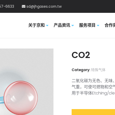
57-6633
sd@jhgases.com.tw
关于京和
产品资讯
服务项目
合作
CO2
Category:
特殊气体
二氧化碳为无色、无味
气重，可使可燃物和空
用于半导体Etching/cle