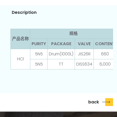
Description
规格
产品名称
PURITY
PACKAGE
VALVE
CONTENT
5N5
Drum(1000L)
JIS26R
660
HCl
5N5
TT
DISS634
6,000
back