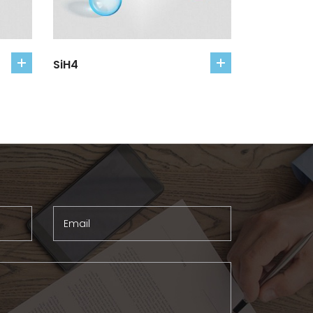
SiH4
add
add
to
to
cart
cart
Email