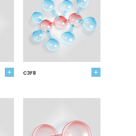
C3F8
add
add
to
to
cart
cart