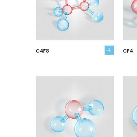
C4F8
CF4
add
to
cart