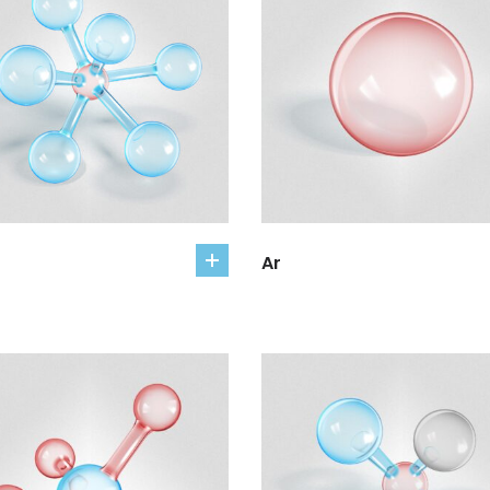
Ar
add
to
cart