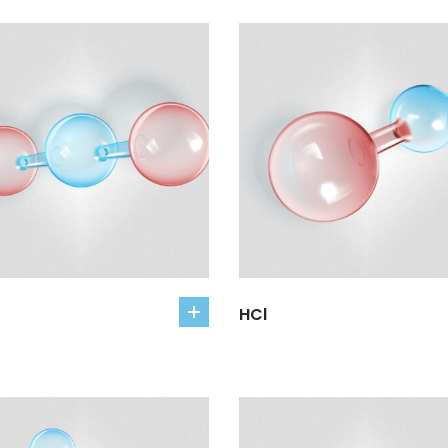
HCl
add
to
cart