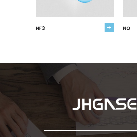
NF3
NO
add
to
cart