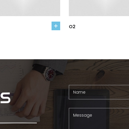
O2
add
to
cart
Name
Message