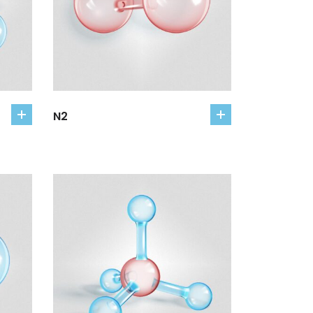
N2
add
add
to
to
cart
cart