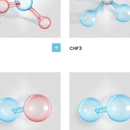
CHF3
add
to
cart