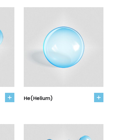
He(Helium)
add
add
to
to
cart
cart