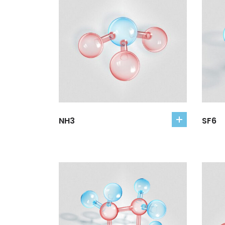
NH3
SF6
add
to
cart