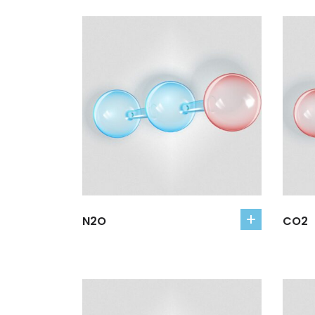
N2O
CO2
add
to
cart